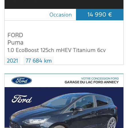
14 990 €
Occasion
FORD
Puma
1.0 EcoBoost 125ch mHEV Titanium 6cv
2021
77 684 km