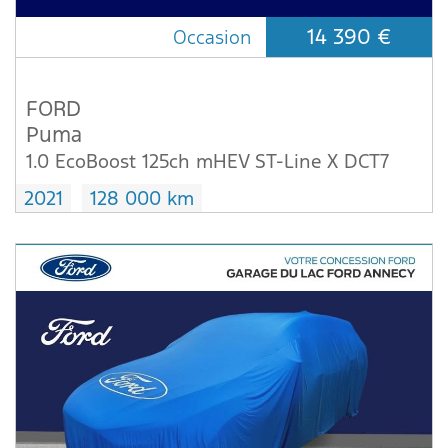
14 390 €
Occasion
FORD
Puma
1.0 EcoBoost 125ch mHEV ST-Line X DCT7
2021
128 000 km