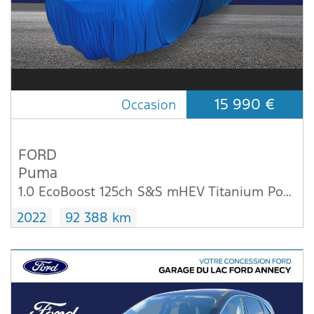
15 990 €
Occasion
FORD
Puma
1.0 EcoBoost 125ch S&S mHEV Titanium Powershift
2022
92 388 km