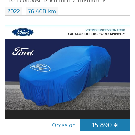
1.0 EcoBoost 125ch mHEV Titanium X
2022
76 468 km
15 890 €
Occasion