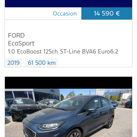
14 590 €
Occasion
FORD
EcoSport
1.0 EcoBoost 125ch ST-Line BVA6 Euro6.2
2019
61 500 km