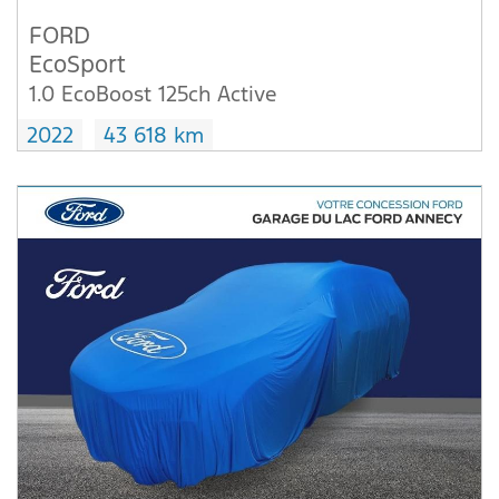
FORD
EcoSport
1.0 EcoBoost 125ch Active
2022
43 618 km