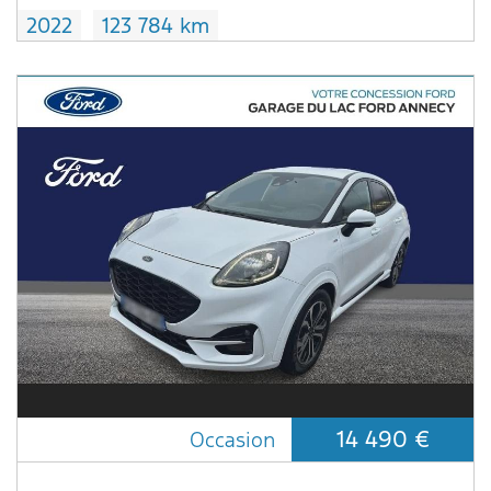
2022
123 784 km
14 490 €
Occasion