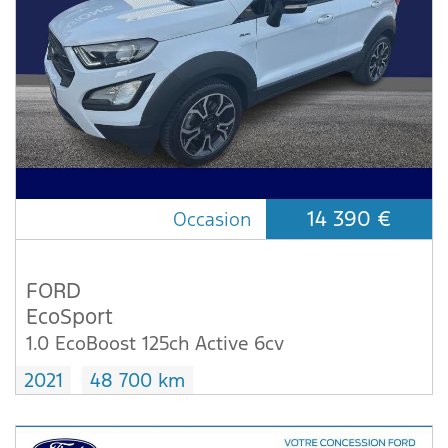
14 390 €
Occasion
FORD
EcoSport
1.0 EcoBoost 125ch Active 6cv
2021
48 700 km