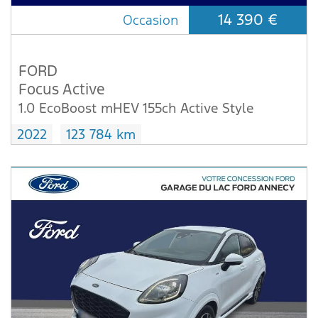
14 390 €
Occasion
FORD
Focus Active
1.0 EcoBoost mHEV 155ch Active Style
2022
123 784 km