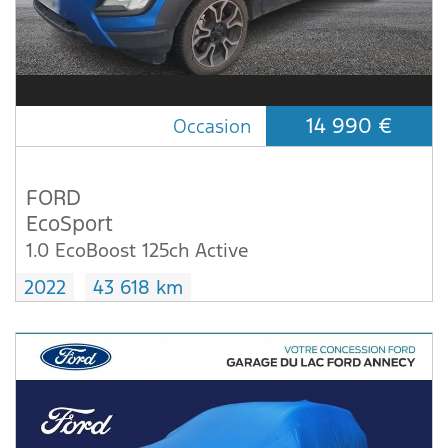
14 990 €
Occasion
FORD
EcoSport
1.0 EcoBoost 125ch Active
2022
43 618 km