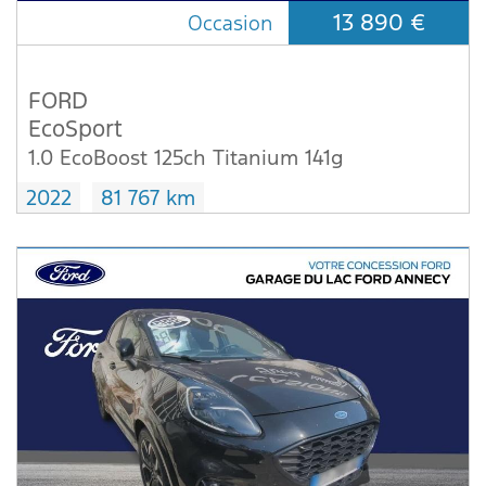
13 890 €
Occasion
FORD
EcoSport
1.0 EcoBoost 125ch Titanium 141g
2022
81 767 km