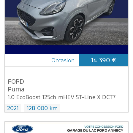
14 390 €
Occasion
FORD
Puma
1.0 EcoBoost 125ch mHEV ST-Line X DCT7
2021
128 000 km