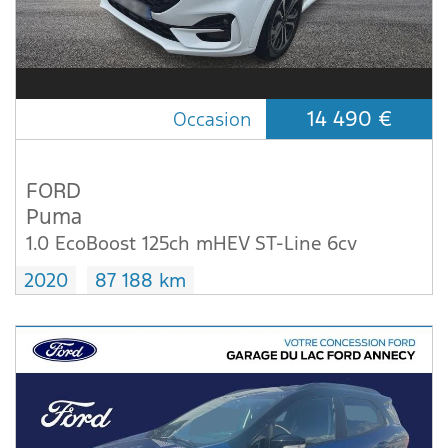
14 490 €
Occasion
FORD
Puma
1.0 EcoBoost 125ch mHEV ST-Line 6cv
2020
87 188 km