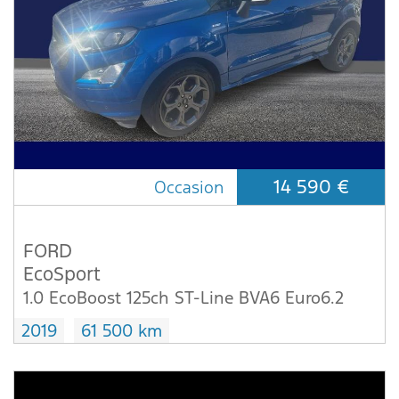
14 590 €
Occasion
FORD
EcoSport
1.0 EcoBoost 125ch ST-Line BVA6 Euro6.2
2019
61 500 km